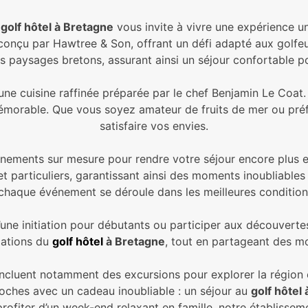
e
golf hôtel à Bretagne
vous invite à vivre une expérience u
nçu par Hawtree & Son, offrant un défi adapté aux golfe
s paysages bretons, assurant ainsi un séjour confortable po
 une cuisine raffinée préparée par le chef Benjamin Le Coat.
morable. Que vous soyez amateur de fruits de mer ou préfé
satisfaire vos envies.
énements sur mesure pour rendre votre séjour encore plus e
et particuliers, garantissant ainsi des moments inoubliabl
haque événement se déroule dans les meilleures condition
ne initiation pour débutants ou participer aux découvertes
lations du
golf hôtel
à Bretagne
, tout en partageant des m
incluent notamment des excursions pour explorer la région 
proches avec un cadeau inoubliable : un séjour au
golf hôtel
ofiter d’un week-end relaxant en famille, notre établissem