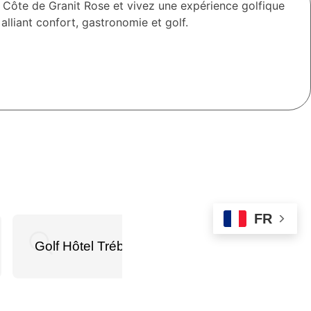
Côte de Granit Rose et vivez une expérience golfique
liant confort, gastronomie et golf.
FR
Golf Hôtel Trébeurden
Golf Hôtel À 