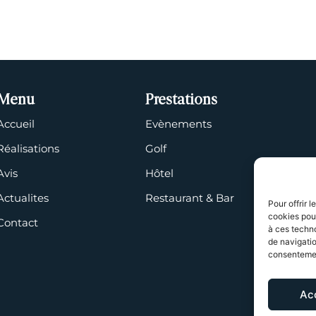
Menu
Prestations
Accueil
Evènements
Réalisations
Golf
Avis
Hôtel
Actualites
Restaurant & Bar
Pour offrir 
cookies pour
Contact
à ces techn
de navigatio
consentement
Ac