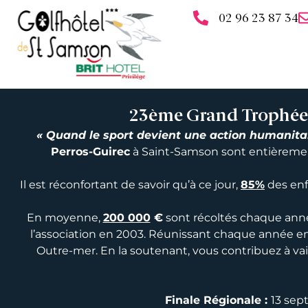
02 96 23 87 34
23ème Grand Trophée L
« Quand le sport devient une action humanitai
Perros-Guirec
à Saint-Samson sont entièrement 
Il est réconfortant de savoir qu’à ce jour,
85%
des enfa
En moyenne,
200 000
€
sont récoltés chaque année
l’association en 2003. Réunissant chaque année en
Outre-mer. En la soutenant, vous contribuez à v
Finale Régionale :
13 sep