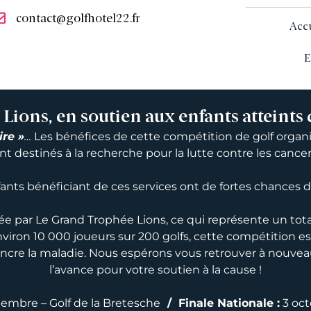
contact@golfhotel22.fr
Acc
E
ions, en soutien aux enfants atteints 
re »
…
Les bénéfices de cette compétition de golf organ
destinés à la recherche pour la lutte contre les cancer
nts bénéficiant de ces services ont de fortes chances de 
 par Le Grand Trophée Lions, ce qui représente un total 
viron 10 000 joueurs sur 200 golfs, cette compétition e
aincre la maladie. Nous espérons vous retrouver à nou
l’avance pour votre soutien à la cause !
tembre – Golf de la Bretesche
/
Finale Nationale :
3 oct