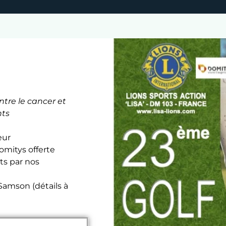
ntre le cancer et
nts
eur
omitys offerte
ts par nos
-Samson (détails à