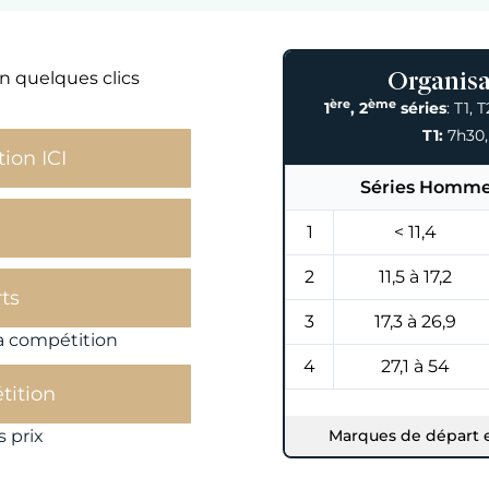
en quelques clics
Organisa
ère
ème
1
, 2
séries
: T1, 
T1:
7h30
tion ICI
Séries Homme
1
< 11,4
2
11,5 à 17,2
ts
3
17,3 à 26,9
 la compétition
4
27,1 à 54
tition
s prix
Marques de départ e