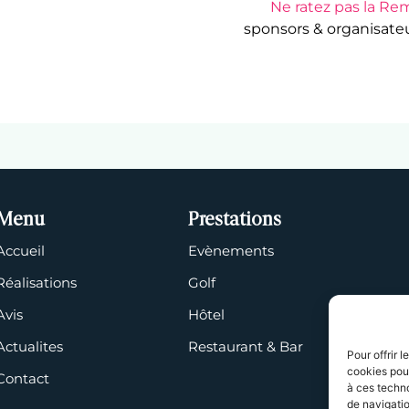
Ne ratez pas la Rem
sponsors & organisate
Menu
Prestations
Accueil
Evènements
Réalisations
Golf
Avis
Hôtel
Actualites
Restaurant & Bar
Pour offrir 
cookies pour
Contact
à ces techn
de navigatio