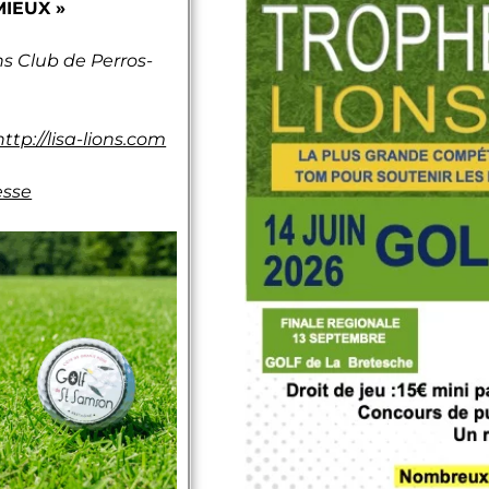
MIEUX »
ns Club de Perros-
http://lisa-lions.com
esse