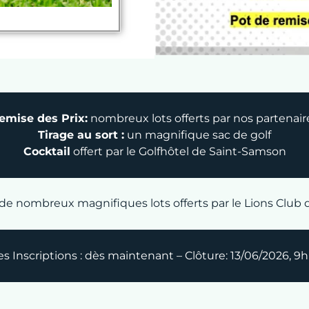
emise des Prix:
nombreux lots offerts par nos partenair
Tirage au sort :
un magnifique sac de golf
Cocktail
offert par le Golfhôtel de Saint-Samson
de nombreux magnifiques lots offerts par le Lions Club 
s Inscriptions : dès maintenant – Clôture: 13/06/2026, 