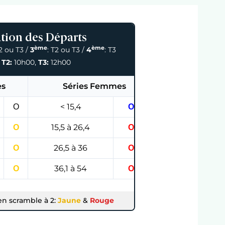
tion des Départs
ème
ème
T2 ou T3 /
3
: T2 ou T3 /
4
: T3
,
T2:
10h00,
T3:
12h00
s
Séries Femmes
Ο
< 15,4
Ο
Ο
15,5 à 26,4
Ο
Ο
26,5 à 36
Ο
Ο
36,1 à 54
Ο
n scramble à 2:
Jaune
&
Rouge