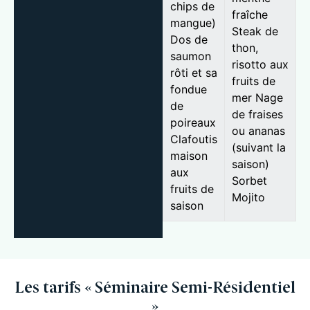
chips de
fraîche
mangue)
Steak de
Dos de
thon,
saumon
risotto aux
rôti et sa
fruits de
fondue
mer Nage
de
de fraises
poireaux
ou ananas
Clafoutis
(suivant la
maison
saison)
aux
Sorbet
fruits de
Mojito
saison
Les tarifs « Séminaire Semi-Résidentiel
»