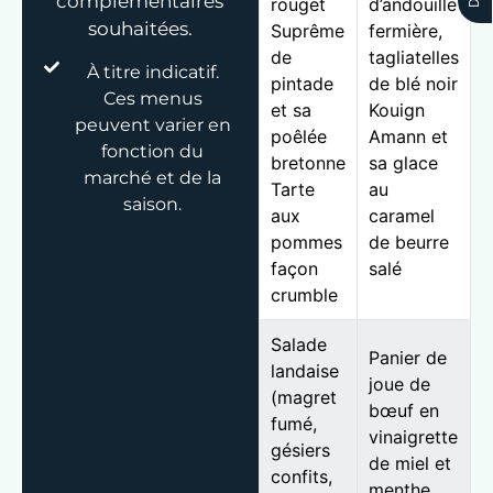
complémentaires
rouget
d’andouille
souhaitées.
Suprême
fermière,
de
tagliatelles
À titre indicatif.
pintade
de blé noir
Ces menus
et sa
Kouign
peuvent varier en
poêlée
Amann et
fonction du
bretonne
sa glace
marché et de la
Tarte
au
saison.
aux
caramel
pommes
de beurre
façon
salé
crumble
Salade
Panier de
landaise
joue de
(magret
bœuf en
fumé,
vinaigrette
gésiers
de miel et
confits,
menthe