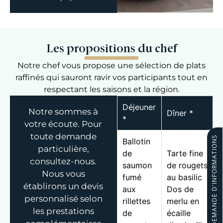
Les propositions du chef
Notre chef vous propose une sélection de plats
raffinés qui sauront ravir vos participants tout en
respectant les saisons et la région.
Déjeuner
Notre sommes à
Dîner *
*
votre écoute. Pour
toute demande
DEMANDE D'INFORMATIONS
Ballotin
particulière,
de
Tarte fine
consultez-nous.
saumon
de rougets
Nous vous
fumé
au basilic
établirons un devis
aux
Dos de
personnalisé selon
rillettes
merlu en
les prestations
de
écaille