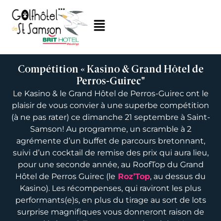
Compétition « Kasino & Grand Hôtel de
Perros-Guirec"
Le Kasino & le Grand Hôtel de Perros-Guirec ont le
plaisir de vous convier à une superbe compétition
(à ne pas rater) ce dimanche 21 septembre à Saint-
Samson! Au programme, un scramble à 2
agrémente d’un buffet de parcours bretonnant,
suivi d’un cocktail de remise des prix qui aura lieu,
pour une seconde année, au RoofTop du Grand
Hôtel de Perros Guirec (le
Roz’Top
, au dessus du
Kasino). Les récompenses, qui raviront les plus
performants(e)s, en plus du tirage au sort de lots
surprise magnifiques vous donneront raison de