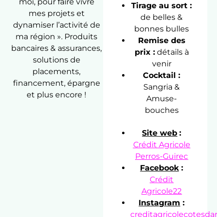
moi, pour faire vivre
Tirage au sort :
mes projets et
de belles &
dynamiser l’activité de
bonnes bulles
ma région ». Produits
Remise des
bancaires & assurances,
prix :
détails à
solutions de
venir
placements,
Cocktail :
financement, épargne
Sangria &
et plus encore !
Amuse-
bouches
Site web
:
Cr
édit
Agricole
Perros-Guirec
Facebook
:
Crédit
Agricole22
Instagram
:
creditagricolecotesd