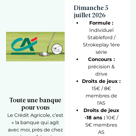
Dimanche 5
juillet 2026
Formule :
Individuel
Stableford /
Strokeplay 1ère
série
Concours :
précision &
drive
Droits de jeux :
15€ / 8€
membres de
Toute une banque
l’AS
pour vous
Droits de jeux
Le Crédit Agricole, c’est
-18 ans :
10€ /
« la banque qui agit
5€ membres
avec moi, près de chez
AS