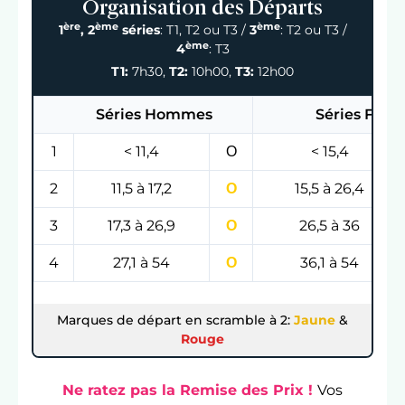
Organisation des Départs
ère
ème
ème
1
, 2
séries
: T1, T2 ou T3 /
3
: T2 ou T3 /
ème
4
: T3
T1:
7h30,
T2:
10h00,
T3:
12h00
Séries Hommes
Séries Fem
1
< 11,4
Ο
< 15,4
2
11,5 à 17,2
Ο
15,5 à 26,4
3
17,3 à 26,9
Ο
26,5 à 36
4
27,1 à 54
Ο
36,1 à 54
Marques de départ en scramble à 2:
Jaune
&
Rouge
Ne ratez pas la Remise des Prix !
Vos