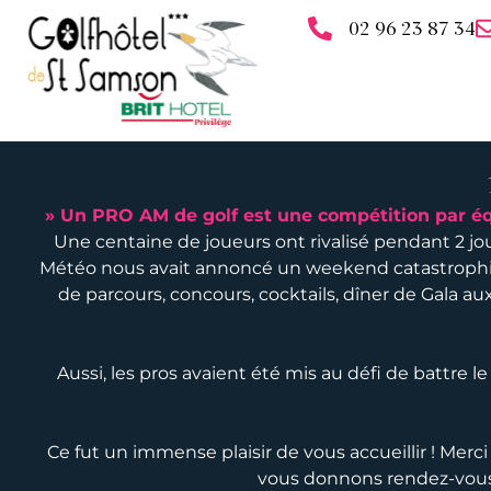
02 96 23 87 34
» Un PRO AM de golf est une compétition par équ
Une centaine de joueurs ont rivalisé pendant 2 jo
Météo nous avait annoncé un weekend catastrophique
de parcours, concours, cocktails, dîner de Gala a
Aussi, les pros avaient été mis au défi de battre l
Ce fut un immense plaisir de vous accueillir ! Merci
vous donnons rendez-vous 