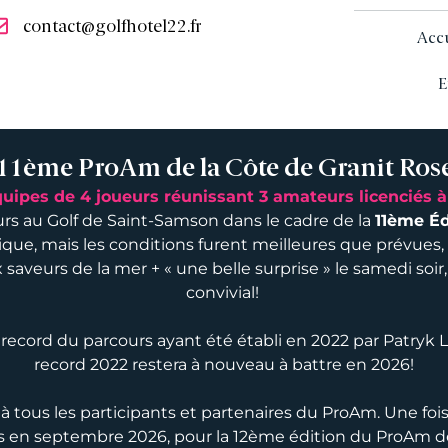
contact@golfhotel22.fr
Acc
E
11ème ProAm de la Côte de Granit Ros
ipes de 4 joueurs réunissant 3 amateurs licenciés à
urs au Golf de Saint-Samson dans le cadre de la
11ème Éd
, mais les conditions furent meilleures que prévues, m
ux saveurs de la mer + « une belle surprise » le samedi 
convivial!
e record du parcours ayant été établi en 2022 par Patryk L
record 2022 restera à nouveau à battre en 2026!
 à tous les participants et partenaires du ProAm. Une foi
en septembre 2026, pour la 12ème édition du ProAm de 