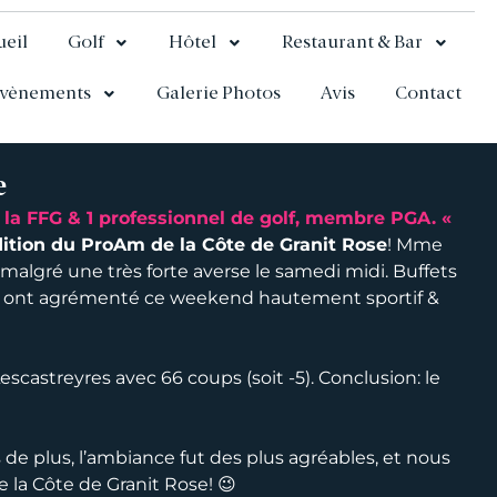
ueil
Golf
Hôtel
Restaurant & Bar
vènements
Galerie Photos
Avis
Contact
e
 la FFG & 1 professionnel de golf, membre PGA. «
ition du ProAm de la Côte de Granit Rose
! Mme
algré une très forte averse le samedi midi. Buffets
soir, ont agrémenté ce weekend hautement sportif &
escastreyres avec 66 coups (soit -5). Conclusion: le
s de plus, l’ambiance fut des plus agréables, et nous
la Côte de Granit Rose! 😉