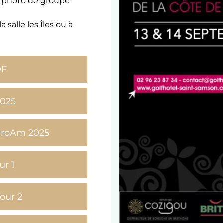
la photo de groupe
 salle les Îles ou à
DF
025
 ProAm 2025
ur 1
our 2