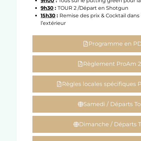
9h00
:
Tous sur le putting green pour 
9h30
:
TOUR 2 /Départ en Shotgun
15h30
:
Remise des prix & Cocktail dans la
l’extérieur
Programme en P
Règlement ProAm 2
Règles locales spécifiques
Samedi / Départs To
Dimanche / Départs T