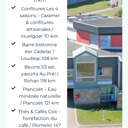
11 km
Confitures Les 4
saisons – Caramel
& confitures
artisanales /
Huelgoat 70 km
Barre bretonne
Ker Cadelac /
Loudéac 108 km
Beurre 1/2 sel,
yaourts Au Pré! /
Rohan 118 km
Plancoët – Eau
minérale naturelle
/ Plancoët 121 km
Thés & Cafés Coïc –
Torréfaction du
café / Plomelin 147